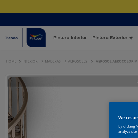
gratis
desde $120.000
Pintura Interior
Pintura Exterior ☀️
INTERIOR
MADERAS
AEROSOLES
AEROSOL AEROCOLOR MU
We respec
By clicking 
analyze site