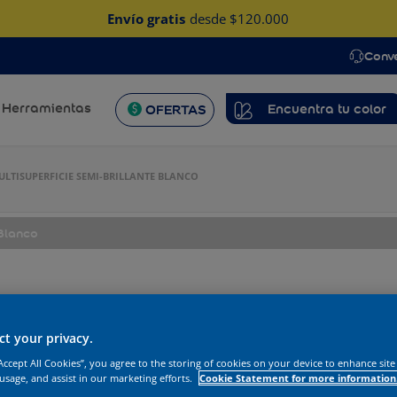
Envío gratis
desde $120.000
Conv
Herramientas
Encuentra tu color
OFERTAS
LTISUPERFICIE SEMI-BRILLANTE BLANCO
Blanco
t your privacy.
“Accept All Cookies”, you agree to the storing of cookies on your device to enhance site
 usage, and assist in our marketing efforts.
Cookie Statement for more information