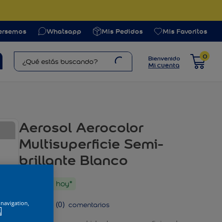
Envío gratis
desde $120.0
ersemos
Whatsapp
Mis Pedidos
Mis Favoritos
¿Qué estás buscando?
0
Bienvenido
Mi cuenta
Aerosol Aerocolor
Multisuperficie Semi-
brillante Blanco
Retira hoy*
 navigation,
☆
☆
☆
☆
☆
(
0
)
.