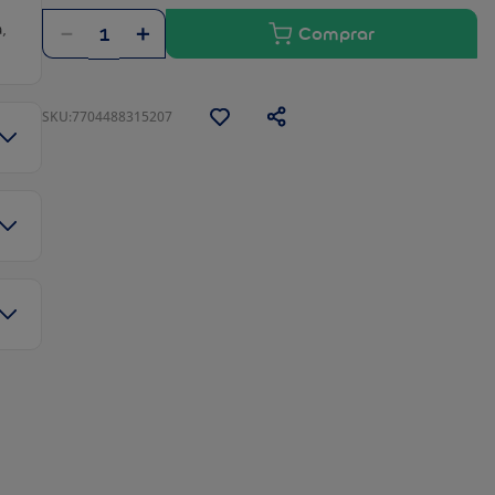
,
－
＋
:
7704488315207