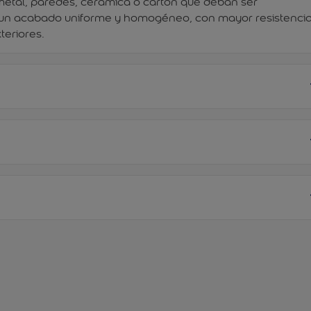
 metal, paredes, cerámica o cartón que deban ser
 un acabado uniforme y homogéneo, con mayor resistencia
teriores.