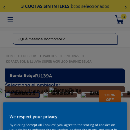
3 CUOTAS SIN INTERÉS
bcos seleccionados
0
¿Qué deseas encontrar?
EXTERIOR
PAREDES
PINTURAS
KORAZA SOL & LLUVIA SUPER ACRÍLICO BARNIZ BELGA
Barniz Belga
RJ139A
Selecciona el ambiente:
10 %
OFF
We respect your privacy.
By clicking “Accept All Cookies”, you agree to the storing of cookies on
your device to enhance site navigation, analyze site usage, and assist in