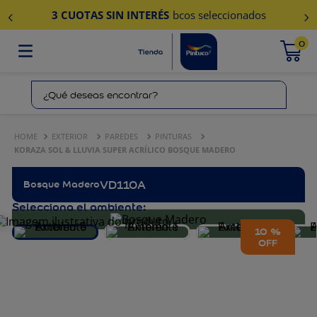
3 CUOTAS SIN INTERÉS
bcos seleccionados
0
¿Qué deseas encontrar?
EXTERIOR
PAREDES
PINTURAS
KORAZA SOL & LLUVIA SUPER ACRÍLICO BOSQUE MADERO
Bosque Madero
VD110A
Selecciona el ambiente:
10 %
OFF