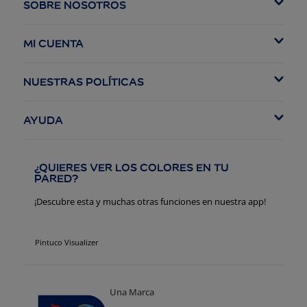
SOBRE NOSOTROS
Akzonobel
MI CUENTA
Fundación Pintuco
Iniciar Sesión
NUESTRAS POLÍTICAS
Pedidos
Política de Privacidad
Favoritos
AYUDA
Política de Términos y Condiciones
Contáctanos
Política de Cookies
¿QUIERES VER LOS COLORES EN TU
SAC Akzonobel
PARED?
Configurar Cookies
Preguntas frecuentes
¡Descubre esta y muchas otras funciones en nuestra app!
Derecho de Retracto
Pintuco Visualizer