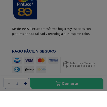
Desde 1945, Pintuco transforma hogares y espacios con
pinturas de alta calidad y tecnología que inspiran color.
PAGO FÁCIL Y SEGURO
－
＋
Copyright @ AkzoNobel Paints 2024